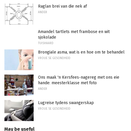
Raglan brei van die nek af
ANDER
Amandel tartlets met frambose en wit
sjokolade
TUISHAARD
Brongiale asma, wat is en hoe om te behandel
VROUE SE GESONDHEID
Ons maak 'n Kersfees-nagereg met ons eie
hande: meesterklasse met foto
ANDER
Lugreise tydens swangerskap
VROUE SE GESONDHEID
May be useful