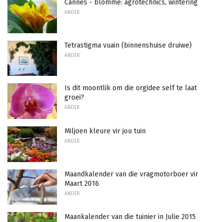
Cannes - blomme: agrotechnics, wintering
ANDER
Tetrastigma vuain (binnenshuise druiwe)
ANDER
Is dit moontlik om die orgidee self te laat
groei?
ANDER
Miljoen kleure vir jou tuin
ANDER
Maandkalender van die vragmotorboer vir
Maart 2016
ANDER
Maankalender van die tuinier in Julie 2015