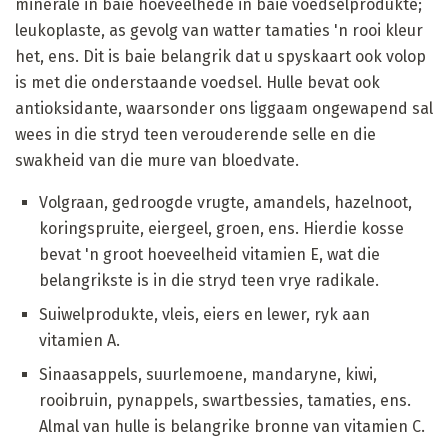
minerale in baie hoeveelhede in baie voedselprodukte;
leukoplaste, as gevolg van watter tamaties 'n rooi kleur
het, ens. Dit is baie belangrik dat u spyskaart ook volop
is met die onderstaande voedsel. Hulle bevat ook
antioksidante, waarsonder ons liggaam ongewapend sal
wees in die stryd teen verouderende selle en die
swakheid van die mure van bloedvate.
Volgraan, gedroogde vrugte, amandels, hazelnoot,
koringspruite, eiergeel, groen, ens. Hierdie kosse
bevat 'n groot hoeveelheid vitamien E, wat die
belangrikste is in die stryd teen vrye radikale.
Suiwelprodukte, vleis, eiers en lewer, ryk aan
vitamien A.
Sinaasappels, suurlemoene, mandaryne, kiwi,
rooibruin, pynappels, swartbessies, tamaties, ens.
Almal van hulle is belangrike bronne van vitamien C.