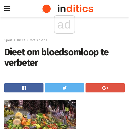
ad
Sport
Dieet
Met siektes
Dieet om bloedsomloop te
verbeter