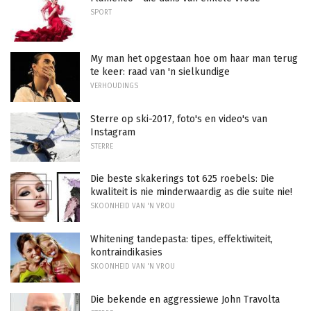
SPORT
My man het opgestaan ​​hoe om haar man terug
te keer: raad van 'n sielkundige
VERHOUDINGS
Sterre op ski-2017, foto's en video's van
Instagram
STERRE
Die beste skakerings tot 625 roebels: Die
kwaliteit is nie minderwaardig as die suite nie!
SKOONHEID VAN 'N VROU
Whitening tandepasta: tipes, effektiwiteit,
kontraindikasies
SKOONHEID VAN 'N VROU
Die bekende en aggressiewe John Travolta