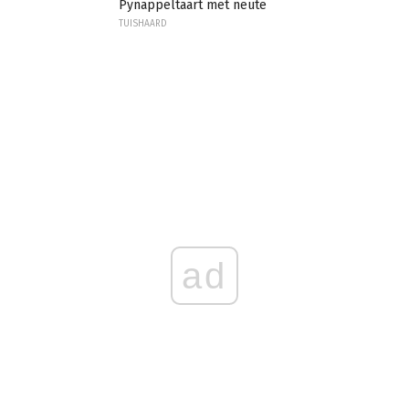
Pynappeltaart met neute
TUISHAARD
ad