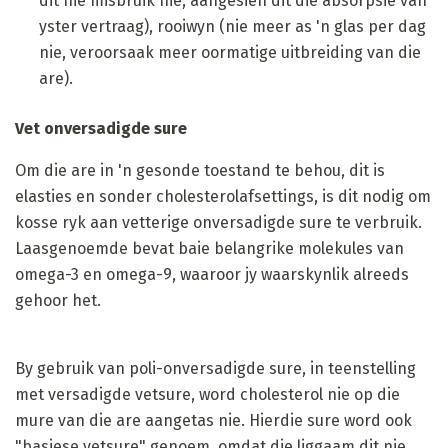
dit nie misbruik nie, aangesien dit die absorpsie van
yster vertraag), rooiwyn (nie meer as 'n glas per dag
nie, veroorsaak meer oormatige uitbreiding van die
are).
Vet onversadigde sure
Om die are in 'n gesonde toestand te behou, dit is
elasties en sonder cholesterolafsettings, is dit nodig om
kosse ryk aan vetterige onversadigde sure te verbruik.
Laasgenoemde bevat baie belangrike molekules van
omega-3 en omega-9, waaroor jy waarskynlik alreeds
gehoor het.
By gebruik van poli-onversadigde sure, in teenstelling
met versadigde vetsure, word cholesterol nie op die
mure van die are aangetas nie. Hierdie sure word ook
"basiese vetsure" genoem, omdat die liggaam dit nie