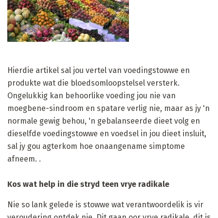
Hierdie artikel sal jou vertel van voedingstowwe en
produkte wat die bloedsomloopstelsel versterk.
Ongelukkig kan behoorlike voeding jou nie van
moegbene-sindroom en spatare verlig nie, maar as jy 'n
normale gewig behou, 'n gebalanseerde dieet volg en
dieselfde voedingstowwe en voedsel in jou dieet insluit,
sal jy gou agterkom hoe onaangename simptome
afneem. .
Kos wat help in die stryd teen vrye radikale
Nie so lank gelede is stowwe wat verantwoordelik is vir
veroudering ontdek nie. Dit gaan oor vrye radikale, dit is