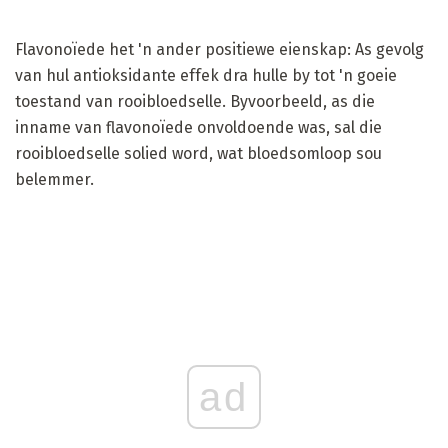
Flavonoïede het 'n ander positiewe eienskap: As gevolg
van hul antioksidante effek dra hulle by tot 'n goeie
toestand van rooibloedselle. Byvoorbeeld, as die
inname van flavonoïede onvoldoende was, sal die
rooibloedselle solied word, wat bloedsomloop sou
belemmer.
ad