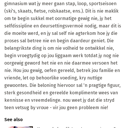
gimnasium wat jy meer gaan stap, loop, sportseisoen
(ski's, skaats, fietse, rolskaatse, ens.). Dit is nie maklik
om te begin sukkel met oormatige gewig nie, jy het
selfdissipline en deursettingsvermoë nodig, maar dit is
die moeite werd, en jy sal self nie agterkom hoe jy die
proses sal betree nie en begin daardeur geniet. Die
belangrikste ding is om nie volheid te ontwikkel nie,
begin vroegtydig op jou liggaam werk totdat jy nog nie
oorgewig geword het nie en nie daarmee versoen het
nie. Hou jou gewig, oefen gereeld, betrek jou familie en
vriende, let op behoorlike voeding, kry nuttige
gewoontes. Die beloning hiervoor sal 'n pragtige figuur,
sterk gesondheid en gereelde komplimente wees van
kennisse en vreemdelinge. nou weet jy dat die stryd
teen vetsug by vroue - vir jou geen probleem nie!
See also