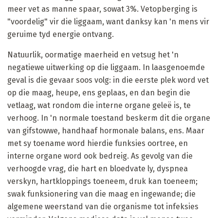
meer vet as manne spaar, sowat 3%. Vetopberging is
"voordelig" vir die liggaam, want danksy kan 'n mens vir
geruime tyd energie ontvang.
Natuurlik, oormatige maerheid en vetsug het 'n
negatiewe uitwerking op die liggaam. In laasgenoemde
geval is die gevaar soos volg: in die eerste plek word vet
op die maag, heupe, ens geplaas, en dan begin die
vetlaag, wat rondom die interne organe geleë is, te
verhoog. In 'n normale toestand beskerm dit die organe
van gifstowwe, handhaaf hormonale balans, ens. Maar
met sy toename word hierdie funksies oortree, en
interne organe word ook bedreig. As gevolg van die
verhoogde vrag, die hart en bloedvate ly, dyspnea
verskyn, hartkloppings toeneem, druk kan toeneem;
swak funksionering van die maag en ingewande; die
algemene weerstand van die organisme tot infeksies