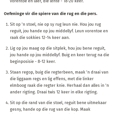
vorentoe en laer, die lente - 18-20 keer.
Oefeninge vir die spiere van die rug en die pers.
Sit op 'n stoel, nie op sy rug leun nie. Hou jou rug
reguit, jou hande op jou middellyf. Leun vorentoe en
raak die sokkies 12-14 keer aan.
Lig op jou maag op die sitplek, hou jou bene reguit,
jou hande op jou middellyf. Buig en keer terug na die
beginposisie - 8-12 keer.
Staan regop, buig die regterbeen, maak 'n draai van
die liggaam regs en lig effens, met die linker
elmboog raak die regter knie. Herhaal dan alles in 'n
ander rigting. Draai twis 12 keer in elke rigting.
Sit op die rand van die stoel, reguit bene uitmekaar
gesny, hande op die rug van die kop. Maak