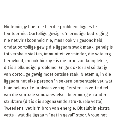
Nietemin, jy hoef nie hierdie probleem liggies te
hanteer nie. Oortollige gewig is 'n ernstige bedreiging
nie net vir skoonheid nie, maar ook vir gesondheid,
omdat oortollige gewig die liggaam swak maak, geneig is
tot verskeie siektes, immuniteit verminder, die vate erg
beïnvloed, en ook hierby - is die bron van komplekse,
dit is sielkundige probleme. Enige dokter sal sê dat jy
van oortollige gewig moet ontslae raak. Nietemin, in die
liggaam het elke persoon 'n sekere persentasie vet, wat
baie belangrike funksies verrig. Eerstens is vette deel
van die sentrale senuweestelsel, beenmurg en ander
strukture (dit is die sogenaamde strukturele vette).
Tweedens, vet is 'n bron van energie. Dit sluit in ekstra
vette - wat die liggaam "net in geval" stoor. Vroue het