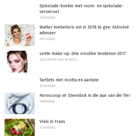
Sjokolade-koekie met room- en sjokolade-
versiersel
TUISHAARD
Watter toebehore om in 2018 te gee: Astroloë
adviseer
VROUEDAG
Lente make-up: drie vroulike tendense-2017
SKOONHEID VAN 'N VROU
Tartlets met ricotta en aarbeie
TUISHAARD
Horoscoop vir Steenbok in die Jaar van die Tier
ONBEKEND
Vleis in Frans
TUISHAARD