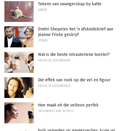
Tekens van swangerskap by katte
ANDER
Dmitri Shepelev het 'n afskeidsbrief aan
Jeanne Friske geskryf
STERRE
Wat is die beste intrauteriene toestel?
VROUE SE GESONDHEID
Die effek van rook op die vel en figuur
VROUE SE GESONDHEID
Hoe maak ek die veltoon perfek
SKOONHEID VAN 'N VROU
Folk remedies vir gewigsverlies: kruie vir