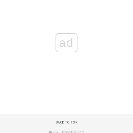
ad
BACK TO TOP
© 2026 af.inditics.com