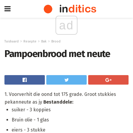
ad
Tuishaard
Resepte
Bak
Brood
Pampoenbrood met neute
1. Voorverhit die oond tot 175 grade. Groot stukkies
pekanneute as jy
Bestanddele:
suiker - 3 koppies
Bruin olie - 1 glas
eiers - 3 stukke