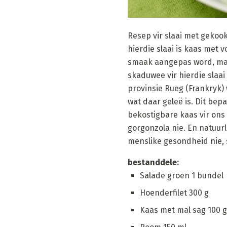
Resep vir slaai met gekoo
hierdie slaai is kaas met v
smaak aangepas word, maar 
skaduwee vir hierdie slaa
provinsie Rueg (Frankryk) 
wat daar geleë is. Dit bepa
bekostigbare kaas vir ons m
gorgonzola nie. En natuurli
menslike gesondheid nie, 
bestanddele:
Salade groen 1 bundel
Hoenderfilet 300 g
Kaas met mal sag 100 g