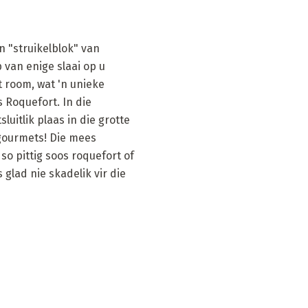
n "struikelblok" van
p van enige slaai op u
t room, wat 'n unieke
 Roquefort. In die
uitlik plaas in die grotte
e gourmets! Die mees
 so pittig soos roquefort of
 glad nie skadelik vir die