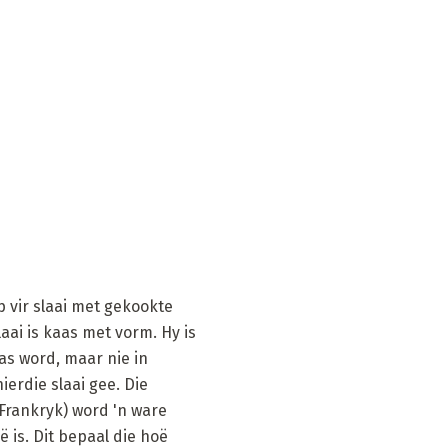
 vir slaai met gekookte
aai is kaas met vorm. Hy is
as word, maar nie in
ierdie slaai gee. Die
Frankryk) word 'n ware
ë is. Dit bepaal die hoë