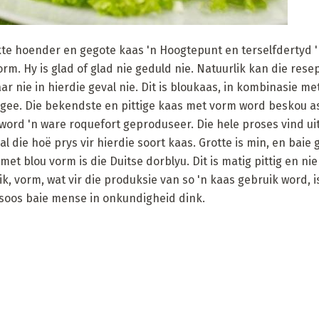
kte hoender en gegote kaas 'n Hoogtepunt en terselfdertyd '
orm. Hy is glad of glad nie geduld nie. Natuurlik kan die rese
nie in hierdie geval nie. Dit is bloukaas, in kombinasie me
i gee. Die bekendste en pittige kaas met vorm word beskou as
word 'n ware roquefort geproduseer. Die hele proses vind uitsl
al die hoë prys vir hierdie soort kaas. Grotte is min, en bai
et blou vorm is die Duitse dorblyu. Dit is matig pittig en nie
k, vorm, wat vir die produksie van so 'n kaas gebruik word, is
soos baie mense in onkundigheid dink.