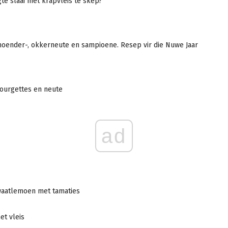
gte slaai met krapvleis te skep?
hoender-, okkerneute en sampioene. Resep vir die Nuwe Jaar
courgettes en neute
ad
waatlemoen met tamaties
et vleis