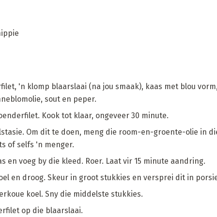
ippie
filet, 'n klomp blaarslaai (na jou smaak), kaas met blou vor
nneblomolie, sout en peper.
oenderfilet. Kook tot klaar, ongeveer 30 minute.
lstasie. Om dit te doen, meng die room-en-groente-olie in d
ts of selfs 'n menger.
 en voeg by die kleed. Roer. Laat vir 15 minute aandring.
oel en droog. Skeur in groot stukkies en versprei dit in porsi
rkoue koel. Sny die middelste stukkies.
filet op die blaarslaai.