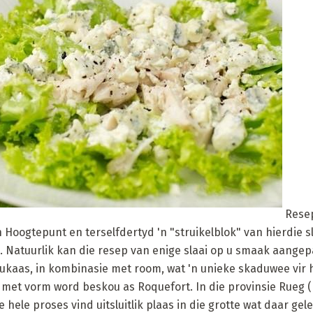
Resep
Hoogtepunt en terselfdertyd 'n "struikelblok" van hierdie sl
e. Natuurlik kan die resep van enige slaai op u smaak aangep
bloukaas, in kombinasie met room, wat 'n unieke skaduwee vir h
 met vorm word beskou as Roquefort. In die provinsie Rueg (
hele proses vind uitsluitlik plaas in die grotte wat daar gele