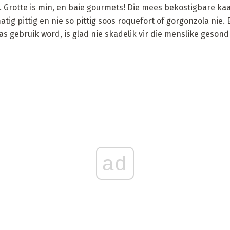
s. Grotte is min, en baie gourmets! Die mees bekostigbare kaa
matig pittig en nie so pittig soos roquefort of gorgonzola nie. 
as gebruik word, is glad nie skadelik vir die menslike geson
ad