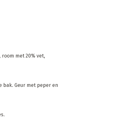
m, room met 20% vet,
ie bak. Geur met peper en
es.