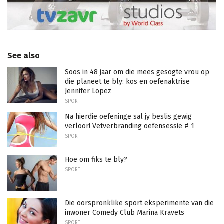
See also
Soos in 48 jaar om die mees gesogte vrou op
die planeet te bly: kos en oefenaktrise
Jennifer Lopez
SPORT
Na hierdie oefeninge sal jy beslis gewig
verloor! Vetverbranding oefensessie # 1
SPORT
Hoe om fiks te bly?
SPORT
Die oorspronklike sport eksperimente van die
inwoner Comedy Club Marina Kravets
SPORT