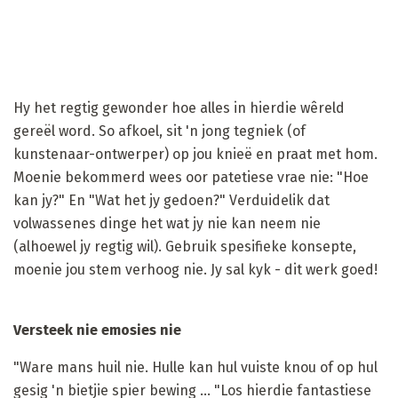
Hy het regtig gewonder hoe alles in hierdie wêreld
gereël word. So afkoel, sit 'n jong tegniek (of
kunstenaar-ontwerper) op jou knieë en praat met hom.
Moenie bekommerd wees oor patetiese vrae nie: "Hoe
kan jy?" En "Wat het jy gedoen?" Verduidelik dat
volwassenes dinge het wat jy nie kan neem nie
(alhoewel jy regtig wil). Gebruik spesifieke konsepte,
moenie jou stem verhoog nie. Jy sal kyk - dit werk goed!
Versteek nie emosies nie
"Ware mans huil nie. Hulle kan hul vuiste knou of op hul
gesig 'n bietjie spier bewing ... "Los hierdie fantastiese