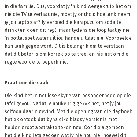
in die familie. Dus, voordat jy 'n kind weggekruip het om
nie die TV te verlaat nie, moet jy onthou: hoe lank neem
jy jou laptop af? Jy verbied die karapuzu om soda te
drink (en doen dit reg), maar tydens die loop laat jy nie
'n bottel soet water uit jou hande uitlaat nie. Voorbeelde
kan lank gegee word. Dit is belangrik om te verstaan ​​
dat dit beter is om korrek op te tree, en nie net om die
regte woorde te beperk nie.
Praat oor die saak
Die kind het 'n netjiese skyfie van besonderhede op die
tafel gevou. Nadat jy noukeurig gekyk het, het jy jou
selfoon daarin gevind. Met die opening van die dagboek
het ek ontdek dat byna elke bladsy versier is met
helder, groot abstrakte tekeninge. Oor die algemeen
het die kind iets gedoen wat jy nie hou nie (hoewel dit