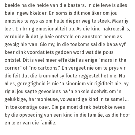
beelde na die helde van die basters. In die lewe is alles
baie ingewikkelder. En soms is dit moeiliker om jou
emosies te wys as om hulle dieper weg te steek. Maar jy
leer. En bring emosionaliteit op. As die kind nakrolesil is,
verduidelik dat jy baie ontsteld en aanstoot neem as
gevolg hiervan. Glo my, in die toekoms sal die baba vyf
keer dink voordat iets gedoen word wat die pous
ontstel. Dit is veel meer effektief as enige "mars in the
corner" of "no cartoons." En vergeet nie om te prys vir
die feit dat die krummel sy foute reggestel het nie. Na
alles, geregtigheid is nie 'n sinoniem vir rigiditeit nie. Sy
rig al jou sagte gevoelens na 'n enkele doelwit: om 'n
gelukkige, harmonieuse, volwaardige kind in te samel ...
'n toekomstige ouer. Die pa moet direk betrokke wees
by die opvoeding van een kind in die familie, as die hoof
en leier van die familie.