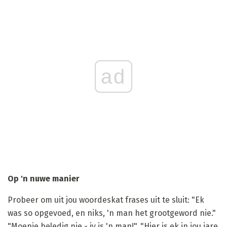
ad
Op 'n nuwe manier
Probeer om uit jou woordeskat frases uit te sluit: "Ek
was so opgevoed, en niks, 'n man het grootgeword nie."
"Moenie beledig nie - jy is 'n man!", "Hier is ek in jou jare