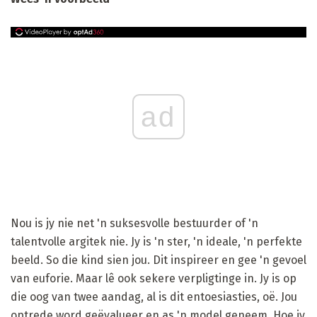
ad
Nou is jy nie net 'n suksesvolle bestuurder of 'n
talentvolle argitek nie. Jy is 'n ster, 'n ideale, 'n perfekte
beeld. So die kind sien jou. Dit inspireer en gee 'n gevoel
van euforie. Maar lê ook sekere verpligtinge in. Jy is op
die oog van twee aandag, al is dit entoesiasties, oë. Jou
optrede word geëvalueer en as 'n model geneem. Hoe jy