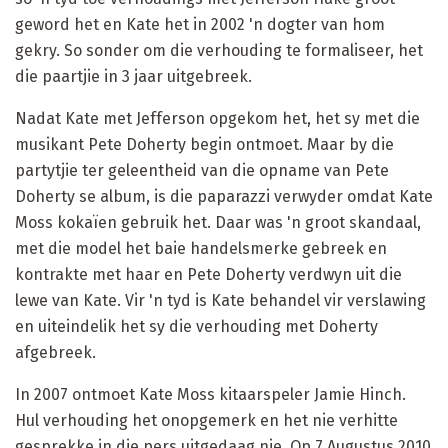
geword het en Kate het in 2002 'n dogter van hom
gekry. So sonder om die verhouding te formaliseer, het
die paartjie in 3 jaar uitgebreek.
Nadat Kate met Jefferson opgekom het, het sy met die
musikant Pete Doherty begin ontmoet. Maar by die
partytjie ter geleentheid van die opname van Pete
Doherty se album, is die paparazzi verwyder omdat Kate
Moss kokaïen gebruik het. Daar was 'n groot skandaal,
met die model het baie handelsmerke gebreek en
kontrakte met haar en Pete Doherty verdwyn uit die
lewe van Kate. Vir 'n tyd is Kate behandel vir verslawing
en uiteindelik het sy die verhouding met Doherty
afgebreek.
In 2007 ontmoet Kate Moss kitaarspeler Jamie Hinch.
Hul verhouding het onopgemerk en het nie verhitte
gesprekke in die pers uitgedaag nie. Op 7 Augustus 2010