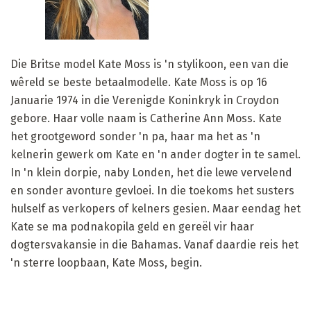
Die Britse model Kate Moss is 'n stylikoon, een van die
wêreld se beste betaalmodelle. Kate Moss is op 16
Januarie 1974 in die Verenigde Koninkryk in Croydon
gebore. Haar volle naam is Catherine Ann Moss. Kate
het grootgeword sonder 'n pa, haar ma het as 'n
kelnerin gewerk om Kate en 'n ander dogter in te samel.
In 'n klein dorpie, naby Londen, het die lewe vervelend
en sonder avonture gevloei. In die toekoms het susters
hulself as verkopers of kelners gesien. Maar eendag het
Kate se ma podnakopila geld en gereël vir haar
dogtersvakansie in die Bahamas. Vanaf daardie reis het
'n sterre loopbaan, Kate Moss, begin.