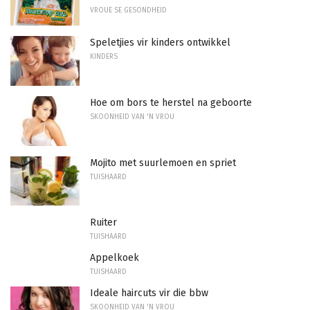
VROUE SE GESONDHEID
Speletjies vir kinders ontwikkel
KINDERS
Hoe om bors te herstel na geboorte
SKOONHEID VAN 'N VROU
Mojito met suurlemoen en spriet
TUISHAARD
Ruiter
TUISHAARD
Appelkoek
TUISHAARD
Ideale haircuts vir die bbw
SKOONHEID VAN 'N VROU