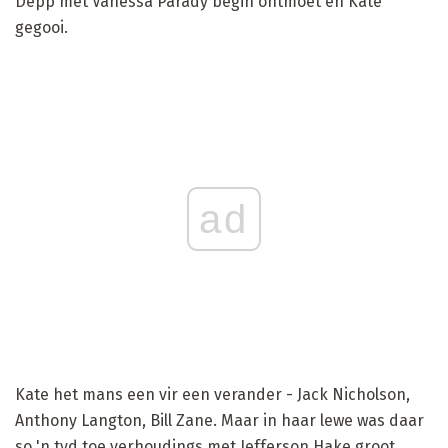
Depp met Vanessa Parady begin ontmoet en Kate
gegooi.
ad
Kate het mans een vir een verander - Jack Nicholson,
Anthony Langton, Bill Zane. Maar in haar lewe was daar
so 'n tyd toe verhoudings met Jefferson Hake groot