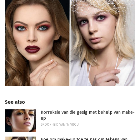
See also
Korreksie van die gesig met behulp van make-
up
SKOONHEID VAN 'N VROU
Hoe om make-up toe te pas om tekens van