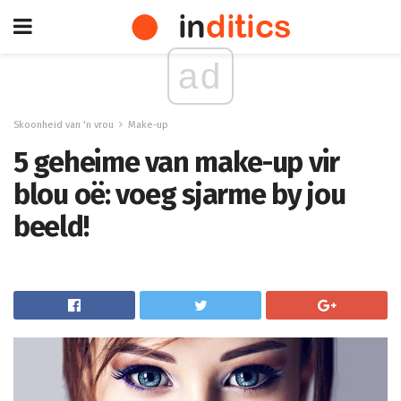
ad
Skoonheid van 'n vrou
Make-up
5 geheime van make-up vir
blou oë: voeg sjarme by jou
beeld!