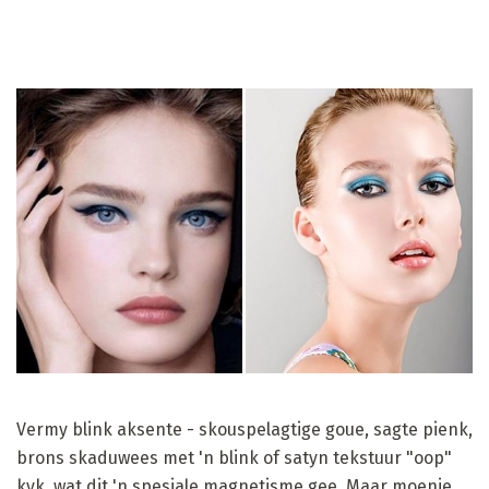
Vermy blink aksente - skouspelagtige goue, sagte pienk,
brons skaduwees met 'n blink of satyn tekstuur "oop"
kyk, wat dit 'n spesiale magnetisme gee. Maar moenie