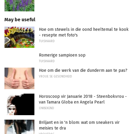
May be useful
Hoe om stewels in die oond heeltemal te kook
- resepte met foto's
TUISHAARD
Romerige sampioen sop
TUISHAARD
Hoe om die werk van die dunderm aan te pas?
VROUE SE GESONDHEID
Horoscoop vir Januarie 2018 - Steenbokvrou -
van Tamara Globa en Angela Pearl
ONBEKEND
Briljant en in 'n blom: wat om sneakers vir
meisies te dra