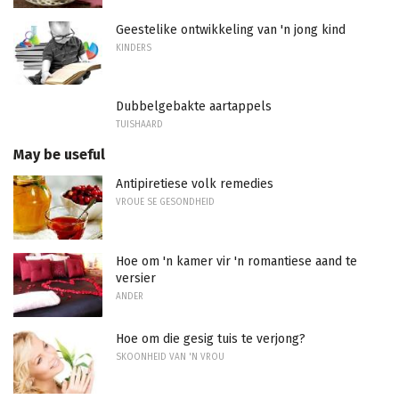
Geestelike ontwikkeling van 'n jong kind
KINDERS
Dubbelgebakte aartappels
TUISHAARD
May be useful
Antipiretiese volk remedies
VROUE SE GESONDHEID
Hoe om 'n kamer vir 'n romantiese aand te
versier
ANDER
Hoe om die gesig tuis te verjong?
SKOONHEID VAN 'N VROU