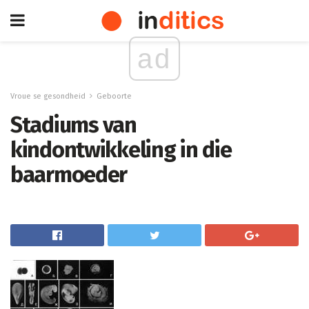
ad
Vroue se gesondheid
Geboorte
Stadiums van
kindontwikkeling in die
baarmoeder