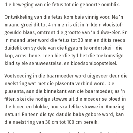
die beweging van die fetus tot die geboorte oomblik.
Ontwikkeling van die fetus kom baie vinnig voor. Na 'n
maand groei dit tot 4 mm en is dit in 'n klein vloeistof-
gevulde blaas, omtrent die grootte van 'n duiwe-eier. En
'n maand later word die fetus tot 30 mm en dit is reeds
duidelik om sy dele van die liggaam te onderskei - die
kop, arms, bene. Teen hierdie tyd het die toekomstige
kind sy eie senuweestelsel en bloedsomloopstelsel.
Voetvoeding in die baarmoeder word uitgevoer deur die
naelstring wat met die plasenta verbind word. Die
plasenta, aan die binnekant van die baarmoeder, as 'n
filter, skei die nodige stowwe uit die moeder se bloed in
die bloed en blokke, hou skadelike stowwe in. Amazing
natuur! En teen die tyd dat die baba gebore word, kan
die naelstring van 30 cm tot 100 cm bereik.