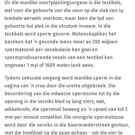
Vir die manlike voortplantingsorgane is die testikels,
wat voor die geboorte van die seun op die vlak van sy
lumbale werwels voorkom, maar teen die tyd van
geboorte hul plek in die skrotum inneem. In die
testikels word sperm gevorm. Wetenskaplikes het
bereken dat 'n gesonde mens meer as 200 miljoen
spermatozoë per oesakulasie kan gooi en
spermproduserende vesels van een testikel kan
ongeveer 1 myl of 1609 meter lank wees.
Tydens seksuele omgang word manlike sperm in die
vagina van 'n vrou deur die uretra uitgebreek. Die
bevordering van die volwasse spermsone tot by die
opening in die serviks bied sy lang stert, wat,
wikkelende, die spermsel beweeg en 'n spoed van tot 3
mm per minuut ontwikkel. Die vinnigste spermatozoa
word deur die serviks in die baarmoederstreek gestuur,
met die hoofdoel na die pype gehaas - om die eier te