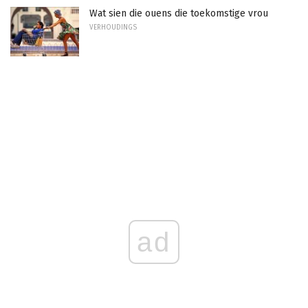
Wat sien die ouens die toekomstige vrou
VERHOUDINGS
ad