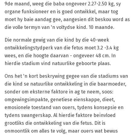
9de maand, weeg die baba ongeveer 2.27-2.50 kg, sy
organe funksioneer en is goed ontwikkel, maar tog
moet hy baie aandag gee, aangesien dit beskou word as
die volle termyn van 'n voltydse kind. 10 maande.
Die normale gewig van die kind by die 40-week
ontwikkelingstydperk van die fetus moet 3.2 -3.4 kg
wees, en die hoogte daarvan - ongeveer 48 cm. In
hierdie stadium vind natuurlike geboorte plaas.
Ons het 'n kort beskrywing gegee van die stadiums van
die kind se natuurlike ontwikkeling in die baarmoeder,
sonder om eksterne faktore in ag te neem, soos:
omgewingsimpakte, genetiese eienskappe, dieet,
emosionele toestand van ouers, tydens konsepsie en
tydens swangerskap. Al hierdie faktore beïnvloed
grootliks die ontwikkeling van die fetus. Dit is
onmoontlik om alles te volg, maar ouers wat bewus