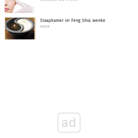
SKOONHEID VAN 'N VROU
Slaapkamer vir Feng Shui, wenke
ANDER
ad