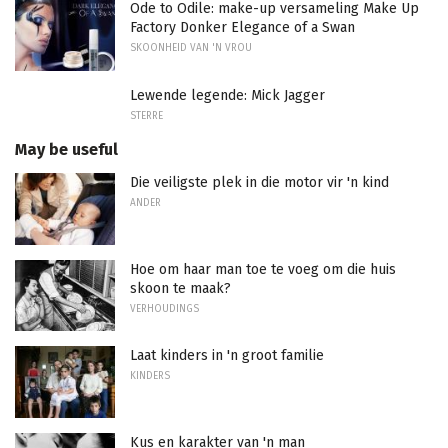
Ode to Odile: make-up versameling Make Up
Factory Donker Elegance of a Swan
SKOONHEID VAN 'N VROU
Lewende legende: Mick Jagger
STERRE
May be useful
Die veiligste plek in die motor vir 'n kind
ANDER
Hoe om haar man toe te voeg om die huis
skoon te maak?
VERHOUDINGS
Laat kinders in 'n groot familie
KINDERS
Kus en karakter van 'n man