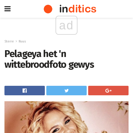
ad
Sterre
Nuus
Pelageya het 'n
wittebroodfoto gewys