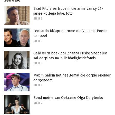
See also
Brad Pitt is vertroos in die arms van sy 21-
jarige kollega Jolie, foto
STERRE
Leonardo DiCaprio drome om Vladimir Poetin
te speel
STERRE
Geld vir 'n boek oor Zhanna Friske Shepelev
sal oorplaas na 'n liefdadigheidsfonds
STERRE
Maxim Galkin het heeltemal die dorpie Modder
oorgeneem
STERRE
Bond meisie van Oekraïne Olga Kurylenko
STERRE