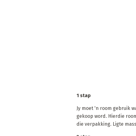
1 stap
Jy moet 'n room gebruik wa
gekoop word. Hierdie room
die verpakking. Ligte mass