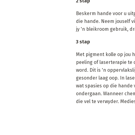
2 stap
Beskerm hande voor u uitg
die hande. Neem jouself vi
jy 'n bleikroom gebruik, d
3 stap
Met pigment kolle op jou 
peeling of laserterapie t
word. Dit is 'n oppervlaks
gesonder laag oop. In lase
wat spasies op die hande v
ondergaan. Wanneer chemi
die vel te verwyder. Medie