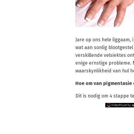
Jare op ons hele liggaam, 
wat aan sonlig blootgeste
verskillende velsiektes on
enige ernstige probleme. N
waarskynlikheid van hul h
Hoe om van pigmentasie o
Dit is nodig om 4 stappe t