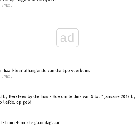
 'N VROU
ad
an haarkleur afhangende van die tipe voorkoms
 'N VROU
 by Kersfees by die huis - Hoe om te dink van 6 tot 7 Januarie 2017 by
p liefde, op geld
e handelsmerke gaan dagvaar