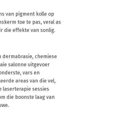
ms van pigment kolle op
nskerm toe te pas, veral as
r die effekte van sonlig.
 om dermabrasie, chemiese
aie salonne uitgevoer
 onderste, vars en
teerde areas van die vel,
 laserterapie sessies
om die boonste laag van
uwe.