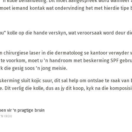
s 'n koue behandeling. Dit moet aangespreek word wanneer a
jy moet iemand kontak wat ondervinding het met hierdie tipe
ou" kolle op die hande verskyn, wat veroorsaak word deur di
'n chirurgiese laser in die dermatoloog se kantoor verwyder
te voorkom, moet u 'n handroom met beskerming SPF gebruik.
 die gesig soos 'n jong meisie.
skerming sluit kojic suur, dit sal help om ontslae te raak va
 Dit verlig die kolle, dus as jy dit koop, kyk na die komposisi
en vir 'n pragtige bruin
 'N VROU