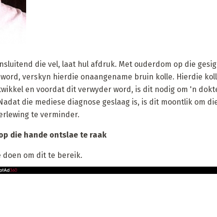
insluitend die vel, laat hul afdruk. Met ouderdom op die ges
l word, verskyn hierdie onaangename bruin kolle. Hierdie kol
twikkel en voordat dit verwyder word, is dit nodig om 'n dok
adat die mediese diagnose geslaag is, is dit moontlik om die 
erlewing te verminder.
p die hande ontslae te raak
e doen om dit te bereik.