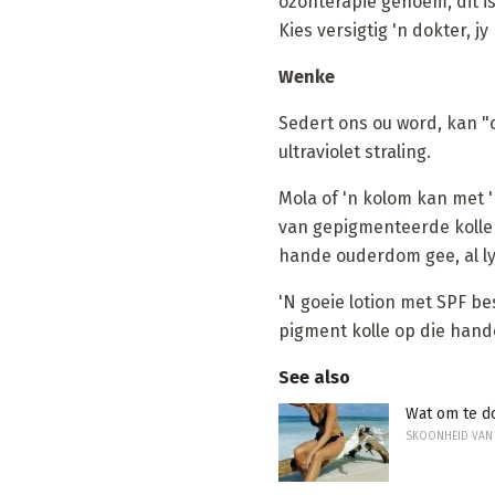
ozonterapie genoem, dit i
Kies versigtig 'n dokter, 
Wenke
Sedert ons ou word, kan "
ultraviolet straling.
Mola of 'n kolom kan met 
van gepigmenteerde kolle 
hande ouderdom gee, al lyk
'N goeie lotion met SPF be
pigment kolle op die hande.
See also
Wat om te do
SKOONHEID VAN