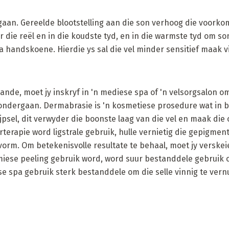
aan. Gereelde blootstelling aan die son verhoog die voorko
r die reël en in die koudste tyd, en in die warmste tyd om so
ra handskoene. Hierdie ys sal die vel minder sensitief maak vi
hande, moet jy inskryf in 'n mediese spa of 'n velsorgsalon
e ondergaan. Dermabrasie is 'n kosmetiese prosedure wat in b
lijpsel, dit verwyder die boonste laag van die vel en maak die
rterapie word ligstrale gebruik, hulle vernietig die gepigmen
orm. Om betekenisvolle resultate te behaal, moet jy verskeie
ese peeling gebruik word, word suur bestanddele gebruik 
se spa gebruik sterk bestanddele om die selle vinnig te vern