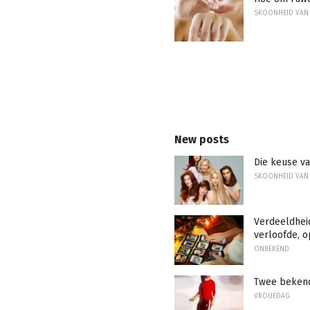
SKOONHEID VAN
New posts
Die keuse v
SKOONHEID VAN
Verdeeldheid
verloofde, o
ONBEKEND
Twee bekend
VROUEDAG