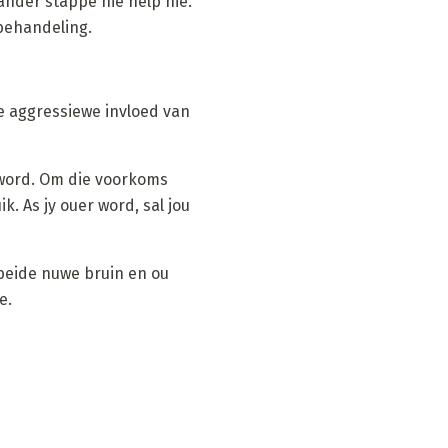
nder stappe nie help nie.
 behandeling.
e aggressiewe invloed van
 word. Om die voorkoms
 As jy ouer word, sal jou
n beide nuwe bruin en ou
e.