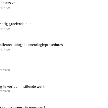
 en ons vel
 'N VROU
 vinnig groeiende dun
 'N VROU
olletoerusting: kosmetologieprosedures
 'N VROU
 'N VROU
 te verloor in sittende werk
 'N VROU
 vel op vingers te verwyder?